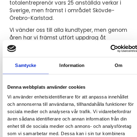
totalentreprenör vars 25 anställda verkar i
Sverige, men främst i området Skövde-
Örebro-Karlstad.
Vi vänder oss till alla kundtyper, men genom
åren har vi främst utfört uppdrag åt
företag, industrier och kommuner såsom
Gullspång och Kristinehamn, alltid med
nöjda kunder som resultat.
Samtycke
Information
Om
Kontakta oss
Denna webbplats använder cookies
Vi använder enhetsidentifierare för att anpassa innehållet
och annonserna till användarna, tillhandahålla funktioner för
sociala medier och analysera vår trafik. Vi vidarebefordrar
Runnäs historia
även sådana identifierare och annan information från din
enhet till de sociala medier och annons- och analysföretag
1991 bildade bröderna Hans och Magnus
som vi samarbetar med. Dessa kan i sin tur kombinera
Eriksson och Ywonne Eriksson Runnäs