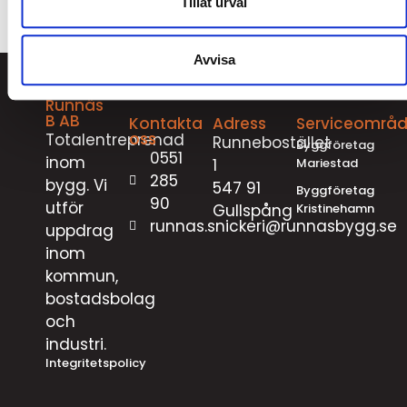
Tillåt urval
Avvisa
Runnäs
B AB
Kontakta
Adress
Serviceområ
oss
Totalentreprenad
Runnebostället
Byggföretag
0551
inom
1
Mariestad
285
bygg. Vi
547 91
Byggföretag
90
utför
Gullspång
Kristinehamn
runnas.snickeri@runnasbygg.se
uppdrag
inom
kommun,
bostadsbolag
och
industri.
Integritetspolicy