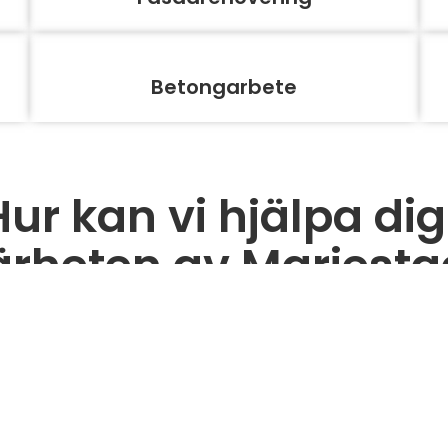
Betongarbete
Hur kan vi hjälpa dig 
ärheten av Mariesta
älkommen att kontakta oss för hjälp med ditt bygg
Kontakta oss