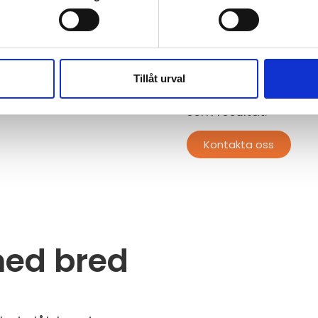
totalentreprenör vars
främst i området krin
Vi vänder oss till al
främst utfört uppdra
Tillåt urval
såsom Gullspång och 
som resultat.
Kontakta oss
med bred