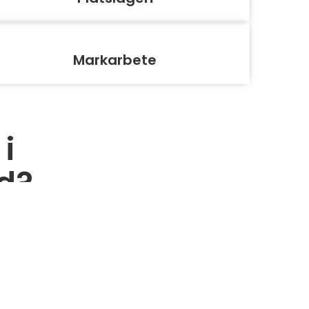
Markarbete
i
d?
projekt.