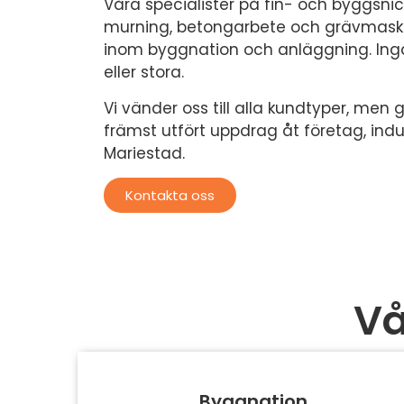
Våra specialister på fin- och byggsnicke
murning, betongarbete och grävmaskin
inom byggnation och anläggning. Ing
eller stora.
Vi vänder oss till alla kundtyper, men
främst utfört uppdrag åt företag, indu
Mariestad.
Kontakta oss
Vå
Byggnation