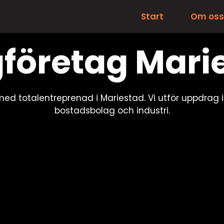
Start
Om os
företag Mari
ed totalentreprenad i Mariestad. Vi utför uppdra
bostadsbolag och industri.