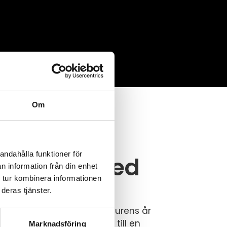
Om
etag i
andahålla funktioner för
ad med bred
n information från din enhet
 tur kombinera informationen
ens
deras tjänster.
starten under lågkonjunkturens år
ån ett litet familjeföretag till en
Marknadsföring