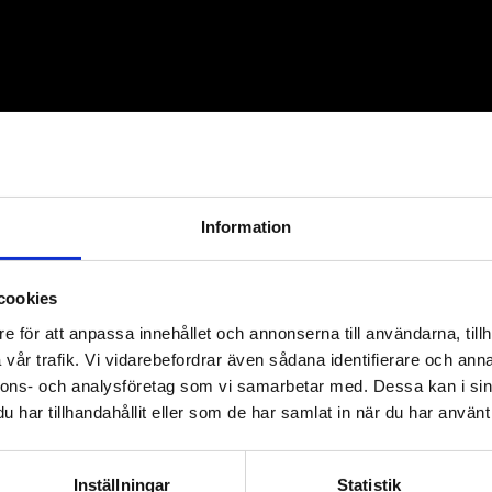
Information
Byggför
cookies
e för att anpassa innehållet och annonserna till användarna, tillh
Mariest
vår trafik. Vi vidarebefordrar även sådana identifierare och anna
nnons- och analysföretag som vi samarbetar med. Dessa kan i sin
kompet
har tillhandahållit eller som de har samlat in när du har använt 
Runnäs AB har sedan 
1991 arbetat sig upp fr
Inställningar
Statistik