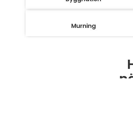
Murning
n
Varmt v